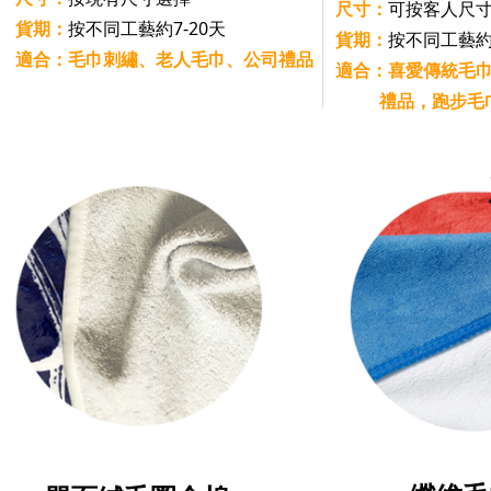
尺寸：
可按客人尺
貨期：
按不同工藝約7-20天
貨期：
按不同工藝約7
適合：毛巾刺繡、老人毛巾、公司禮品
適合：喜愛傳統毛
禮品，跑步毛