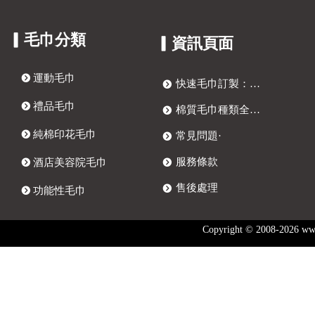
▎毛巾分類
▎資訊頁面
뀹
運動毛巾
快速毛巾訂製：四步打造獨特客製化毛巾
뀹
뀹
禮品毛巾
棉質毛巾種類全解析：訂製毛巾、提花毛巾與抗菌毛巾選購指南
뀹
뀹
純棉印花毛巾
常見問題·
뀹
服務條款
뀹
酒店美容院毛巾
뀹
售後處理
뀹
뀹
功能性毛巾
Copyright © 2008-202