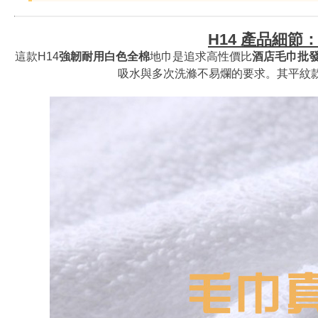
H14 產品細
這款H14
強韌耐用白色全棉
地巾是追求高性價比
酒店毛巾批
吸水與多次洗滌不易爛的要求。其平紋