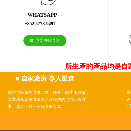
WHATSAPP
+852 5778-9497
立即在線查詢
끁
所生產的產品均是自
■
自家廠房 專人跟進
為
堅持自家廠房毛巾印製，擁有不同生產設備，
3
專業地為您提供最適合及經濟的毛巾訂製方
1
案。專人一對一全程跟蹤訂單。