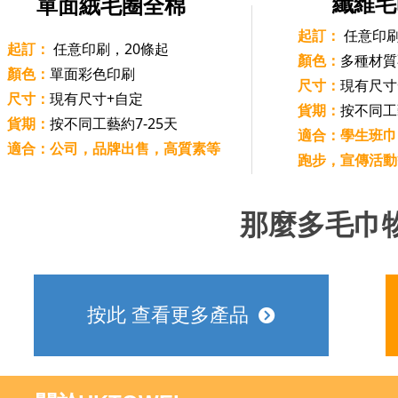
纖維毛
單面絨毛圈全棉
起訂：
任意印
起訂：
任意印刷，20條起
顏色：
多種材質
顏色：
單面彩色印刷
尺寸：
現有尺寸
尺寸：
現有尺寸+自定
貨期：
按不同工
貨期：
按不同工藝約7-25天
適合：學生班巾
適合：公司，品牌出售，高質素等
跑步，宣傳活動
那麼多毛巾
按此 查看更多產品
뀹