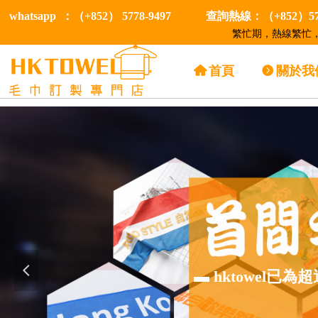
whatsapp ：（+852） 5778-9497
查詢熱線：（+852）577
繁忙期，熱線繁忙，
낀
首頁
뀹
關於我
넳
▬ hktowel