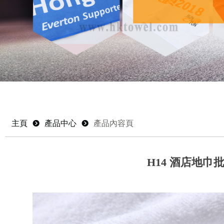
主頁
뀹
產品中心
뀹
產品內容頁
H14 酒店地巾批