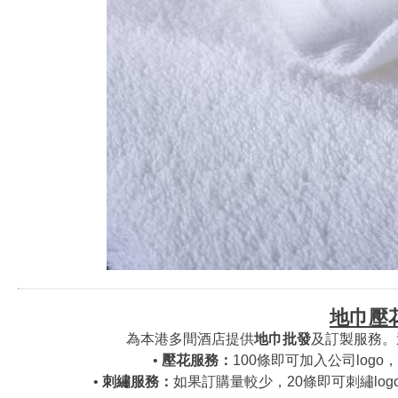
地巾壓
為本港多間酒店提供
地巾批發
及訂製服務。
•
壓花服務：
100條即可加入公司lo
•
刺繡服務：
如果訂購量較少，20條即可刺繡lo