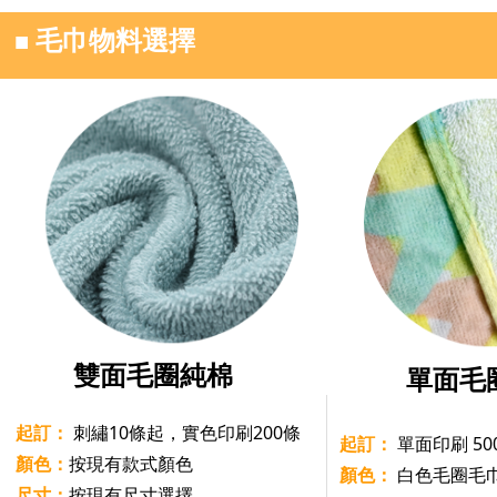
■
毛巾物料選擇
雙面毛圈純棉
單面毛
起訂：
刺繡10條起，實色印刷200條
起訂：
單面印刷 5
顏色：
按現有款式顏色
顏色：
白色毛圈毛
尺寸：
按現有尺寸選擇