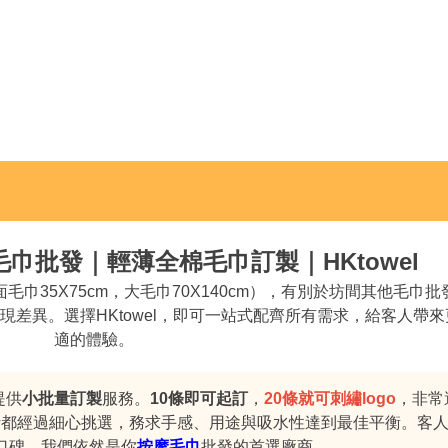
毛巾批發｜輕薄全棉毛巾訂製｜HKtowel
毛巾35X75cm，大毛巾70X140cm），有別於坊間其他毛巾
差異。選擇HKtowel，即可一站式配齊所有需求，給客人帶
適的體驗。
提供
小批量訂製
服務。
10條即可起訂
，
20條就可刺繡logo
，非常
計都經過細心挑選，務求手感、用途與吸水性達到最佳平衡。客
口碑。我們依然是你
按摩毛巾
批發的首選廠商。