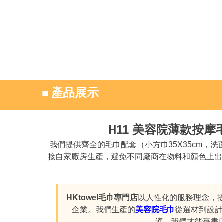
■
產品展示
H11 美容院薄款按摩
我們提供齊全的毛巾配套（小方巾35X35cm，洗面
接自家廠房生產，避免不同廠商在物料和顏色上出現
HKtowel毛巾專門店
以人性化的服務理念，
企業。我們生產的
美容院毛巾
從選材到設
適，我們才能贏盡