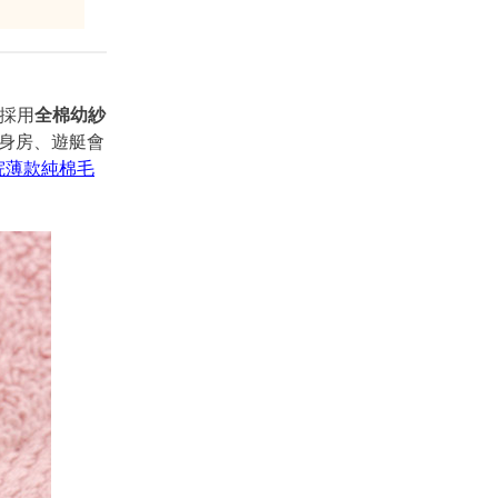
採用
全棉幼紗
身房、遊艇會
院薄款純棉毛