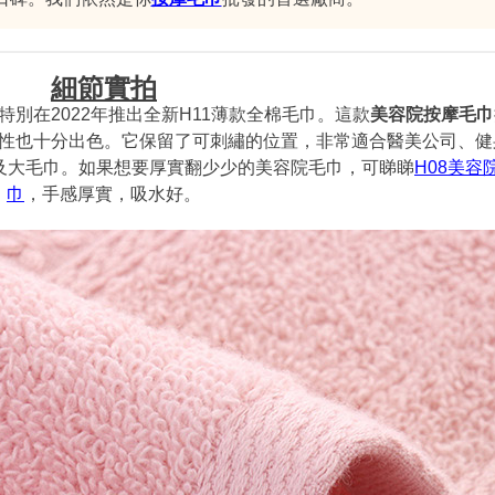
細節實拍
別在2022年推出全新H11薄款全棉毛巾。這款
美容院按摩毛巾
性也十分出色。它保留了可刺繡的位置，非常適合醫美公司、健
及大毛巾。如果想要厚實翻少少的美容院毛巾，可睇睇
H08美容
巾
，手感厚實，吸水好。