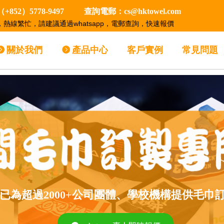
852）5778-9497 查詢電郵：cs@hktowel.com
，熱線繁忙，請建議通過whatsapp，電郵查詢，快速報價
뀹
關於我們
뀹
產品中心
客戶實例
常見問題
owel已為超過2000+公司團體、學校機構提供毛巾