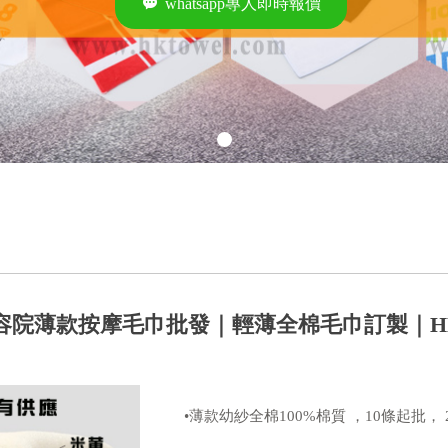
끁
whatsapp專人即時報價
美容院薄款按摩毛巾批發｜輕薄全棉毛巾訂製｜HKt
•薄款幼紗全棉100%棉質 ，10條起批，