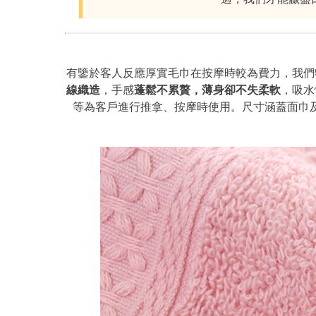
有鑒於客人反應厚實毛巾在按摩時較為費力，我們特
線織造
，手感
蓬鬆不累贅，薄身卻不失柔軟
，吸水
等為客戶進行推拿、按摩時使用。尺寸涵蓋面巾