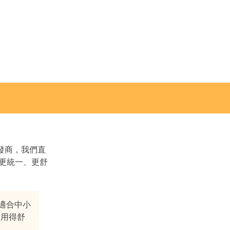
批發商，我們直
來更統一、更舒
適合中小
人用得舒