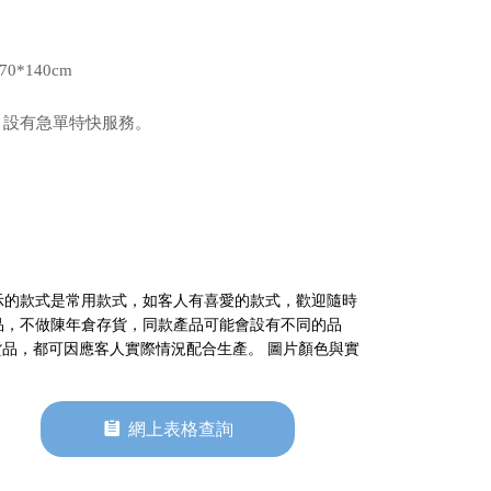
*140cm
毛巾設有急單特快服務。
示的款式是常用款式，如客人有喜愛的款式，歡迎隨時
品，不做陳年倉存貨，同款產品可能會設有不同的品
貨品，都可因應客人實際情況配合生產。 圖片顏色與實
뀳
網上表格查詢