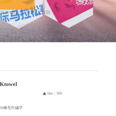
owel
like：
569
뀗
 20條毛巾繡字