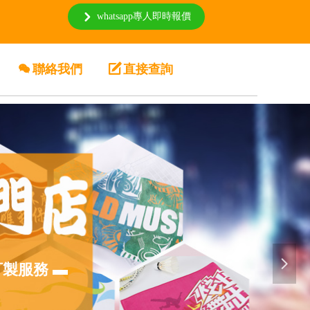
whatsapp專人即時報價
낑
너
聯絡我們
녁
直接查詢
넲
訂製服務 ▬