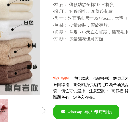
•材 質： 薄款幼紗全棉100%棉質
•起 訂： 10條起批，20條起刺繡
•尺 寸：洗面毛巾尺寸35*75cm，大毛巾70
•包 裝： 批量袋裝，便於存放。
•貨 期： 常規7-15天左右貨期，繡花
•打 辦： 少量繡花也可打辦
特別提醒：
毛巾款式，價錢多樣，網頁展
來圖織造，我公司所供應的毛巾為全新貨
質，價位可供選擇，注意查詢~中高低檔 
際顏色有一定色差存在。
ꁇ
끁
whatsapp專人即時報價