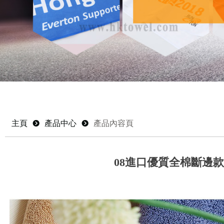
主頁
뀹
產品中心
뀹
產品內容頁
08進口優質全棉斷邊款 