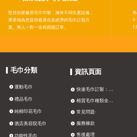
為
堅持自家廠房毛巾印製，擁有不同生產設備，
3
專業地為您提供最適合及經濟的毛巾訂製方
1
案。專人一對一全程跟蹤訂單。
▎毛巾分類
▎資訊頁面
뀹
運動毛巾
快速毛巾訂製：四步打造獨特客製化毛巾
뀹
뀹
禮品毛巾
棉質毛巾種類全解析：訂製毛巾、提花毛巾與抗菌毛巾選購指南
뀹
뀹
純棉印花毛巾
常見問題·
뀹
服務條款
뀹
酒店美容院毛巾
뀹
售後處理
뀹
뀹
功能性毛巾