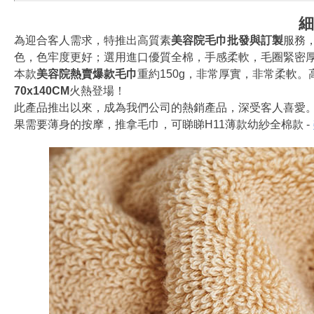
細
為迎合客人需求，特推出高質素
美容院毛巾批發與訂製
服務
色，色牢度更好；選用進口優質全棉，手感柔軟，毛圈緊密
本款
美容院熱賣爆款毛巾
重約150g，非常厚實，非常柔軟
70x140CM
火熱登場！
此產品推出以來，成為我們公司的熱銷產品，深受客人喜愛
果需要薄身的按摩，推拿毛巾，可睇睇H11薄款幼紗全棉款 -