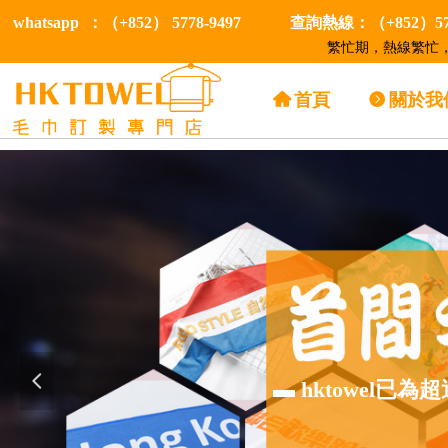
whatsapp ：（+852） 5778-9497
查詢熱線：（+852）577
繁忙期，熱線繁忙，
낀
首頁
뀹
關於我
넳
▬ hktowel