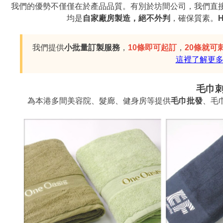
我們的優勢不僅僅在於產品品質。有別於坊間公司，我們直
均是
自家廠房製造，絕不外判
，確保質素。
我們提供
小批量訂製服務
，
10條即可起訂
，
20條就可刺
這裡了解更
毛巾
為本港多間美容院、髮廊、健身房等提供
毛巾批發
、毛