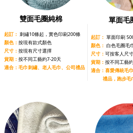
雙面毛圈純棉
單面毛
起訂：
刺繡10條起，實色印刷200條
起訂：
單面印刷 5
顏色：
按現有款式顏色
顏色：
白色毛圈毛
尺寸：
按現有尺寸選擇
尺寸：
可按客人尺
貨期：
按不同工藝約7-20天
貨期：
按不同工藝約7
適合：毛巾刺繡、老人毛巾、公司禮品
適合：喜愛傳統毛
禮品，跑步毛