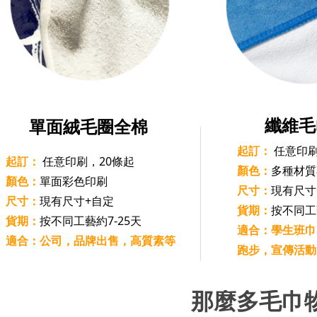
纖維毛
單面絨毛圈全棉
起訂：
任意印
起訂：
任意印刷，20條起
顏色：
多種材質
顏色：
單面彩色印刷
尺寸：
現有尺寸
尺寸：
現有尺寸+自定
貨期：
按不同工
貨期：
按不同工藝約7-25天
適合：學生班巾
適合：公司，品牌出售，高質素等
跑步，宣傳活動
那麼多毛巾