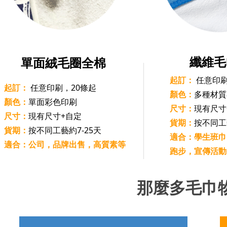
纖維毛
單面絨毛圈全棉
起訂：
任意印
起訂：
任意印刷，20條起
顏色：
多種材質
顏色：
單面彩色印刷
尺寸：
現有尺寸
尺寸：
現有尺寸+自定
貨期：
按不同工
貨期：
按不同工藝約7-25天
適合：學生班巾
適合：公司，品牌出售，高質素等
跑步，宣傳活動
那麼多毛巾