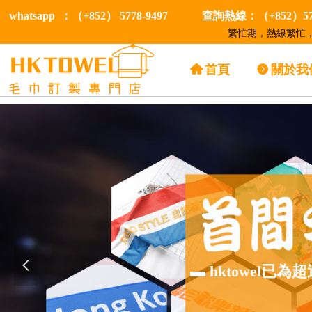
whatsapp ：（+852） 5778-9497
查詢熱線：（+852）577
繁忙期，熱線繁忙，
낀
首頁
뀹
關於我
넳
▬ hktowel