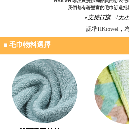
HKtowel 專注於提供
高品質的訂製毛
我們都有著豐富的毛巾訂造批
√
支持打辦
√
大
認準HKtowe
■
毛巾物料選擇