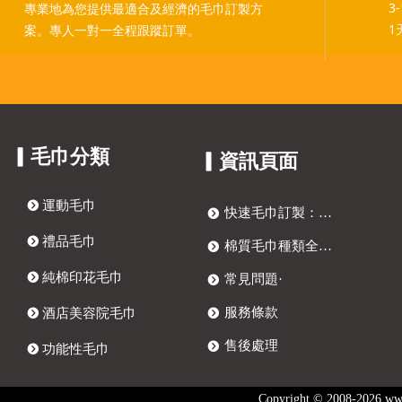
3
專業地為您提供最適合及經濟的毛巾訂製方
1
案。專人一對一全程跟蹤訂單。
▎毛巾分類
▎資訊頁面
뀹
運動毛巾
快速毛巾訂製：四步打造獨特客製化毛巾
뀹
뀹
禮品毛巾
棉質毛巾種類全解析：訂製毛巾、提花毛巾與抗菌毛巾選購指南
뀹
뀹
純棉印花毛巾
常見問題·
뀹
服務條款
뀹
酒店美容院毛巾
뀹
售後處理
뀹
뀹
功能性毛巾
Copyright © 2008-202