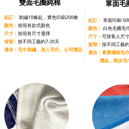
雙面毛圈純棉
單面毛
起訂：
刺繡10條起，實色印刷200條
起訂：
單面印刷 5
顏色：
按現有款式顏色
顏色：
白色毛圈毛
尺寸：
按現有尺寸選擇
尺寸：
可按客人尺
貨期：
按不同工藝約7-20天
貨期：
按不同工藝約7
適合：毛巾刺繡、老人毛巾、公司禮品
適合：喜愛傳統毛
禮品，跑步毛