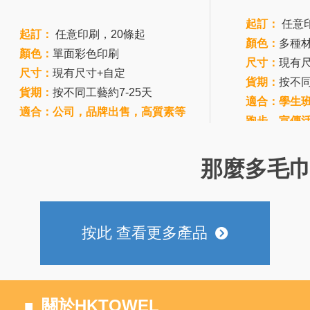
起訂：
任意
起訂：
任意印刷，20條起
顏色：
多種
顏色：
單面彩色印刷
尺寸：
現有尺
尺寸：
現有尺寸+自定
貨期：
按不同
貨期：
按不同工藝約7-25天
適合：學生
適合：公司，品牌出售，高質素等
跑步，宣傳
那麼多毛
按此 查看更多產品
뀹
關於HKTOWEL
■