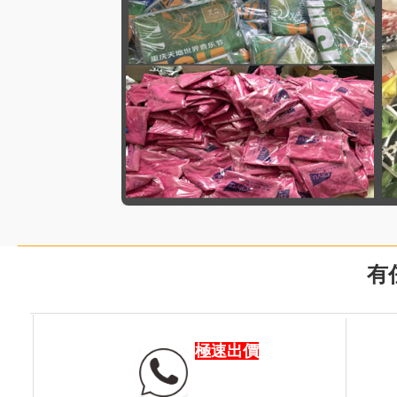
有
極速出價