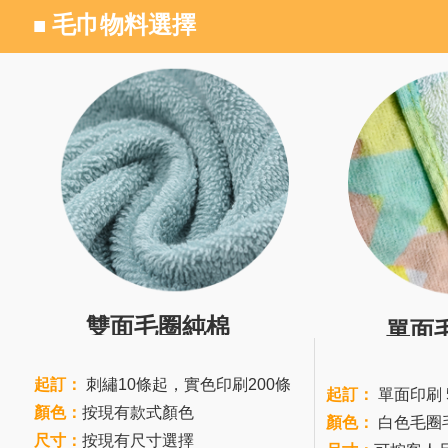
毛巾物料選擇
■
雙面毛圈純棉
單面
起訂：
刺繡10條起，實色印刷200條
起訂：
單面印刷 
顏色：
按現有款式顏色
顏色：
白色毛圈
尺寸：
按現有尺寸選擇