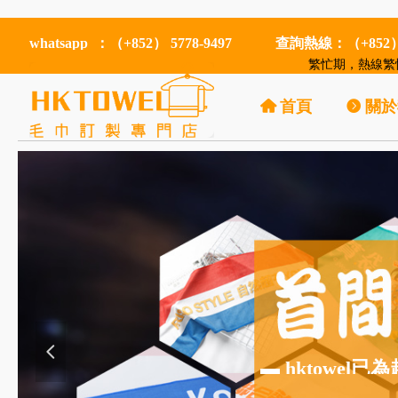
whatsapp ：（+852） 5778-9497
查詢熱線：（+852）5
繁忙期，熱線繁忙
낀
首頁
뀹
關於
넳
▬ hktowe