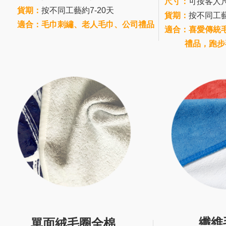
尺寸：
可按客人
貨期：
按不同工藝約7-20天
貨期：
按不同工藝
適合：毛巾刺繡、老人毛巾、公司禮品
適合：喜愛傳統
禮品，跑步
纖維
單面絨毛圈全棉