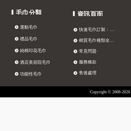
▎毛巾分類
▎資訊頁面
뀹
運動毛巾
快速毛巾訂製：四步打造獨特客製化毛巾
뀹
뀹
禮品毛巾
棉質毛巾種類全解析：訂製毛巾、提花毛巾與抗菌毛巾選購指南
뀹
뀹
純棉印花毛巾
常見問題·
뀹
服務條款
뀹
酒店美容院毛巾
뀹
售後處理
뀹
뀹
功能性毛巾
Copyright © 2008-2