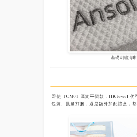
基礎刺繡清晰
即使 TCM01 屬於平價款，
HKtowel
仍
包裝、批量打捆，還是額外加配禮盒，都