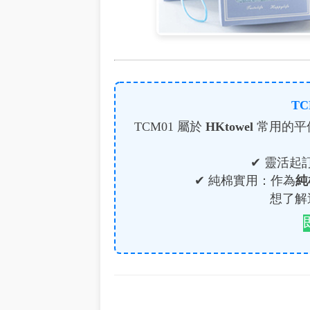
T
TCM01 屬於
HKtowel
常用的平
✔ 靈活起
✔ 純棉實用：作為
純
想了解