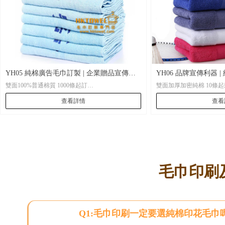
YH05 純棉廣告毛巾訂製 | 企業贈品宣傳首
YH06 品牌宣傳利器 
雙面100%普通棉質 1000條起訂
雙面加厚加密純棉 10條起刺繡logo，500條起普通印
選
刺繡印花
花
查看詳情
查看
•材 質：雙面100%普通棉質
•起 訂：1000條起訂，2色內普通絲網印刷
•材 質：雙面加厚加密純
•尺 寸： 35X75CM
•起 訂： 10條起刺繡lo
•包 裝： 每條全新獨立OPP透明袋包裝，可按客人
•尺 寸： 只有一個尺寸3
要求訂製特別禮品包裝
•包 裝： 每條全新獨立OPP透明袋包裝，可按客人
•貨 期： 常規15-20天左右貨期
要求訂製特別禮品包裝
•打 辦：大批量訂製可打版。
•貨 期： 常規10-15天左
毛巾印刷
•打 辦：可隨意打版
Q1:毛巾印刷一定要選純棉印花毛巾