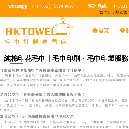
whatsapp ：（+852） 5778-9497
查詢熱線：（+852） 5
繁忙期，熱線繁忙
낀
首頁
뀹
純棉印花毛巾｜毛巾印刷・毛巾印製服務
什麼是純棉印花毛巾？為何割絨更適合印花效果？
純棉印花毛巾適合製作彩色圖案、多色 Logo、品牌視覺及全版設計。相比一般雙面
圈毛巾，印花毛巾通常會配合割絨工藝，令表面更平整，有助呈現較清晰細緻的圖案效
果，適合對畫面細節要求較高的毛巾印刷及毛巾印製用途。
活性印花毛巾有什麼優勢？適合哪些圖案與用途？
活性印花毛巾能讓顏色與棉纖維更自然結合，畫面表現較完整，手感亦較柔軟。若設
計涉及全彩 Logo、複雜圖案、插畫、相片感或品牌主題畫面，通常比一般簡單 Logo 毛
巾更適合。
適合全彩 Logo 與品牌圖案的毛巾印刷方案
HKtowel 提供純棉印花毛巾、全彩印花毛巾及彩色 Logo 毛巾方案，可按圖稿內容
尺寸、數量、預算及用途提供建議。如產品偏向跑步、慈善跑或應援活動使用，可同時