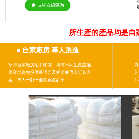
立即在線查詢
끁
所生產的產品均是自
■
自家廠房 專人跟進
為
堅持自家廠房毛巾印製，擁有不同生產設備，
3
專業地為您提供最適合及經濟的毛巾訂製方
1
案。專人一對一全程跟蹤訂單。