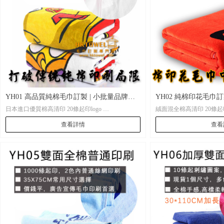
YH01 高品質純棉毛巾訂製 | 小批量品牌禮
YH02 純棉印花毛巾訂
日本進口優質棉高清印 20條起印logo
絨面混全棉高清印 
品印刷
量訂製
查看詳情
查看
•材 質：加密進口棉紗織造
•材 質：底面加密棉紗
•起 訂： 20條起印logo，可以全條彩色印刷，不限
•起 訂： 20條起印logo，可以全條彩色印刷，不限
制圖案。高清活性印刷沒任何手感。
制圖案。高清活性印刷沒
•尺 寸： 客人自定尺寸
•尺 寸： 客人完全自定
•包 裝： 每條全新獨立OPP透明袋包裝，可按客人
•包 裝： 每條全新獨立OPP透明袋包裝，可按客人
要求訂製特別禮品包裝
要求訂製特別禮品包裝
•貨 期： 常規15-20天左右貨期
•貨 期： 常規15-20
•打 辦：活性印刷因製版費用較貴，不適宜小批量
•打 辦：小批量可也接
訂製時製版。