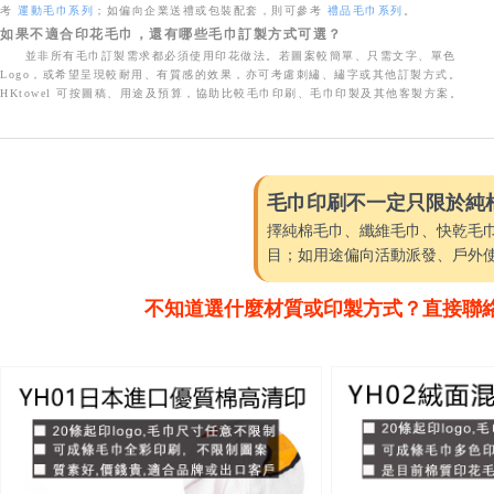
考
運動毛巾系列
；如偏向企業送禮或包裝配套，則可參考
禮品毛巾系列
。
如果不適合印花毛巾，還有哪些毛巾訂製方式可選？
並非所有毛巾訂製需求都必須使用印花做法。若圖案較簡單、只需文字、單色
Logo，或希望呈現較耐用、有質感的效果，亦可考慮刺繡、繡字或其他訂製方式。
HKtowel 可按圖稿、用途及預算，協助比較毛巾印刷、毛巾印製及其他客製方案。
毛巾印刷不一定只限於純
擇純棉毛巾、纖維毛巾、快乾毛
目；如用途偏向活動派發、戶外
不知道選什麼材質或印製方式？直接聯絡