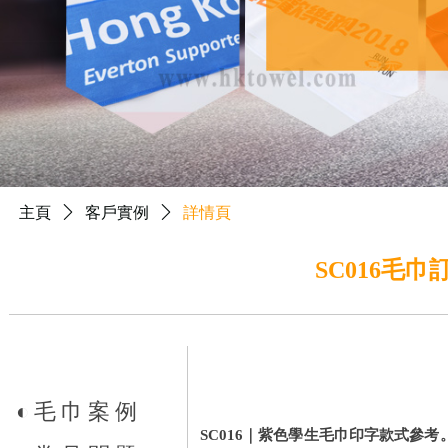
主頁
ꄲ
客戶實例
ꄲ
詳情頁
SC016毛
◐
毛巾案例
SC016｜紫色學生毛巾印字款式參考