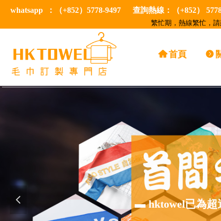
whatsapp ：（+852）5778-9497 查詢熱線：（+852） 57
繁忙期，熱線繁忙，請建
낀
首頁
뀹
넳
▬ hktowel