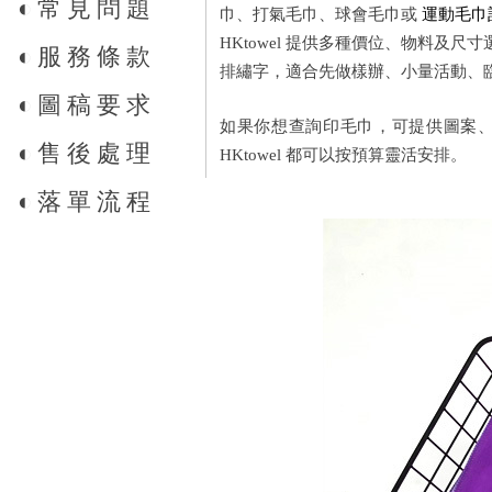
◐
常見問題
巾、打氣毛巾、球會毛巾或
運動毛巾
HKtowel 提供多種價位、物料
◐
服務條款
排繡字，適合先做樣辦、小量活動、臨
◐
圖稿要求
如果你想查詢印毛巾，可提供圖案
◐
售後處理
HKtowel 都可以按預算靈活安排。
◐
落單流程