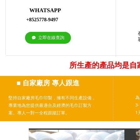
WHATSAPP
+8525778-9497
立即在線查詢
끁
所生產的產品均是自
■
自家廠房 專人跟進
為
堅持自家廠房毛巾印製，擁有不同生產設備，
3
專業地為您提供最適合及經濟的毛巾訂製方
1
案。專人一對一全程跟蹤訂單。