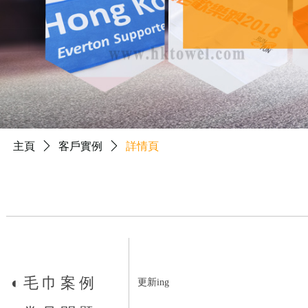
主頁
ꄲ
客戶實例
ꄲ
詳情頁
◐
毛巾案例
更新ing