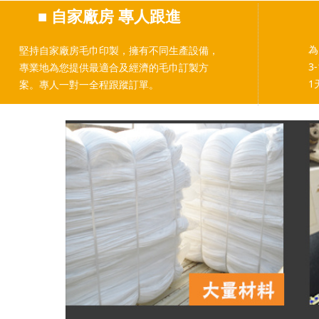
■
自家廠房 專人跟進
為
堅持自家廠房毛巾印製，擁有不同生產設備，
3
專業地為您提供最適合及經濟的毛巾訂製方
1
案。專人一對一全程跟蹤訂單。