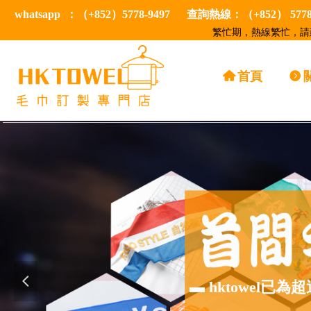
whatsapp ：（+852）5778-9497 查詢熱線：（+852） 57
繁忙期，熱線繁忙，請建
낀
首頁
뀹
넳
▬ hktowel