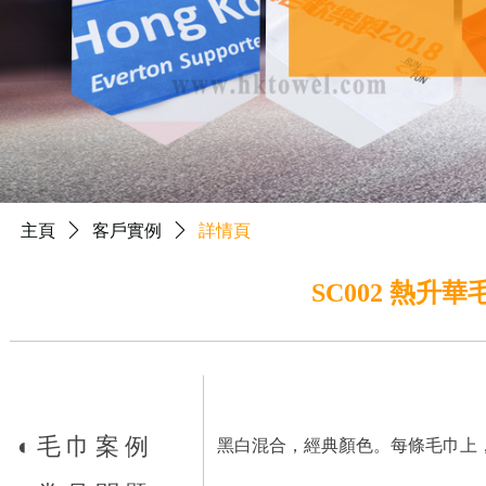
主頁
ꄲ
客戶實例
ꄲ
詳情頁
SC002 熱升華
◐
毛巾案例
黑白混合，經典顏色。每條毛巾上，