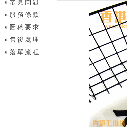
◐
常見問題
◐
服務條款
◐
圖稿要求
◐
售後處理
◐
落單流程