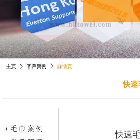
主頁
ꄲ
客戶實例
ꄲ
詳情頁
快速
◐
毛巾案例
快速