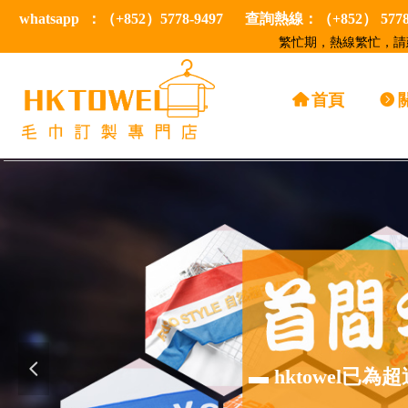
whatsapp ：（+852）5778-9497 查詢熱線：（+852） 57
繁忙期，熱線繁忙，請建
낀
首頁
뀹
넳
▬ hktowel