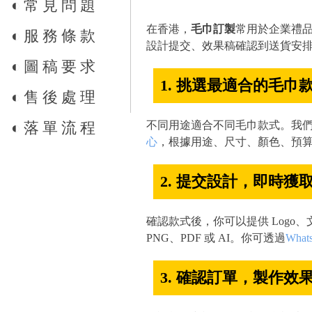
◐
常見問題
在香港，
毛巾訂製
常用於企業禮品
◐
服務條款
設計提交、效果稿確認到送貨安
◐
圖稿要求
1. 挑選最適合的毛巾
◐
售後處理
◐
落單流程
不同用途適合不同毛巾款式。我
心
，根據用途、尺寸、顏色、預
2. 提交設計，即時獲
確認款式後，你可以提供 Logo
PNG、PDF 或 AI。你可透過
What
3. 確認訂單，製作效