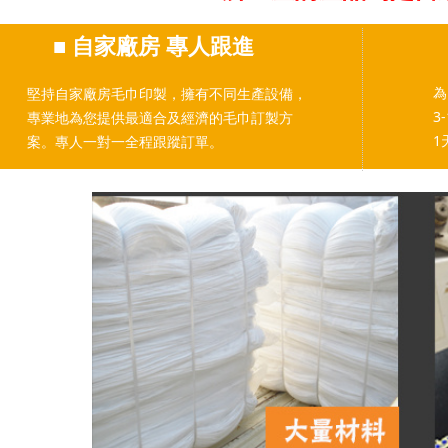
■
自家廠房 專人跟進
為
堅持自家廠房毛巾印製，擁有不同生產設備，
3
專業地為您提供最適合及經濟的毛巾訂製方
1
案。專人一對一全程跟蹤訂單。