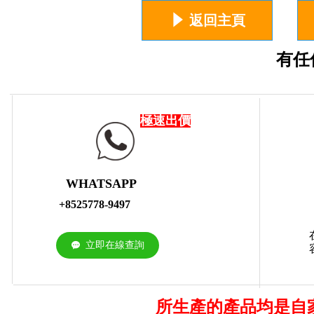
념
返回主頁
有任
極速出價
WHATSAPP
+8525778-9497
立即在線查詢
끁
所生產的產品均是自