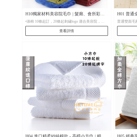
H10獨家材料美容院毛巾 | 髮廊、會所彩色
H01 普通
•涤棉 10條起訂，20條起刺繡logo 適合美容院，髮
普通雙面毛圈
大浴巾批發
毛巾批發 
廊，健身房用作吸水所用
100條電腦
查看詳情
•材 質：加柔涤棉
尺寸：35*35
•起 訂：10條起訂，20條起刺繡logo
•尺 寸： 現有布色選擇 35*75CM 70*140CM現貨供
應，其它尺寸100條起隨意定尺寸。
•包 裝： 每條全新獨立OPP透明袋包裝，可按客人
要求訂製特別禮品包裝
•貨 期： 常規7-10天左右貨期
•打 辦： 任何數量均可支持打辦服務。
H04 進口精柔紗純棉款 - 高檔小方巾 | 精品
H05 經典