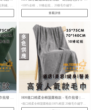
起刺繡。
•100%全棉 ，10條起批， 20條毛巾繡字
商用彩色擦手巾 | 定制Logo小方巾
查看詳情
40CM
•材 質： 加密加厚斷邊全棉
•起 訂： 10條起批，20條起刺繡
•尺 寸：方巾尺寸 35*35cm
•包 裝： 批量袋裝，便於存放。
•貨 期： 常規7-15天左右貨期，繡花毛巾設有急單
特快服務。
•打 辦： 少量繡花也可打辦
巾批發 |
H09進口精柔全棉菠蘿格款 - 毛巾批發 | 酒
•進口精柔全棉菠蘿格款100%棉質 20條毛巾繡字
店毛巾、健身毛巾訂製