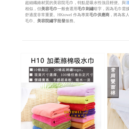
超細纖維材質的美容院毛巾，特點是吸水性強且輕便。與
相似，但
美容毛巾
一般會選用
毛巾刺繡
暗字，因為毛巾需
舒適度非常重要。HKtowel 作為專業
毛巾供應商
，將為客
毛巾、
美容院繡字批發
服務。