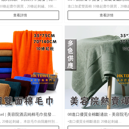
10條起齋巾購買，20條起刺繡。100條
進口加柔雙面棉 10條起齋巾購買，20條
| 親膚優選方巾
｜HKtowel香港
00條起電腦提花。
100條電腦激光，500條起電腦提花。
查看詳情
查看詳情
CM\35*75CM、大浴巾70*140CM
尺寸：35*35CM\35*75CM、大浴巾70*1
owel | 美容院酒店純棉毛巾批發訂
08進口優質全棉斷邊款 - 美容院毛
繡 。本款毛巾由我廠特別製
•進口優質全棉斷邊款 20條起刺繡
可選
美容毛巾訂製 | 熱銷爆款純棉毛巾
，吸水更強！推薦厚款！現有顏色隨意