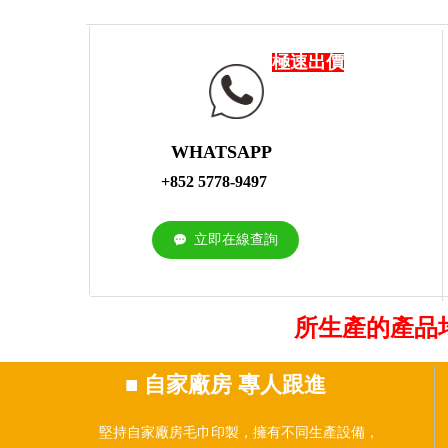
特快服務。
•打 辦： 少量繡花也可打辦
極速出價
WHATSAPP
+852 5778-9497
立即在線查詢
끁
所生產的產品
■
自家廠房 專人跟進
堅持自家廠房毛巾印製，擁有不同生產設備，