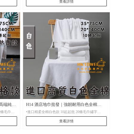
查看詳情
•材 質： 全進口精柔紗線 100%棉質
•起 訂： 10條起批，20條起刺繡
*140cm
•尺 寸：洗面毛巾尺寸35*75cm，大毛巾70*140cm
•包 裝： 批量袋裝，便於存放。
•貨 期： 常規7-15天左右貨期，繡花毛巾設有急單
特快服務。
•打 辦： 少量繡花也可打辦
｜高端純棉
H14 酒店地巾批發｜強韌耐用白色全棉
•進口精柔全棉白色款 10起起批 20條毛巾繡字
50x80cm｜Hktowel香港
查看詳情
•材 質： 全進口精柔紗線 100%棉質
•起 訂： 10條起批，20條起刺繡