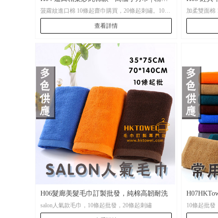
菠蘿紋進口棉 10條起齋巾購買，20條起刺繡。100
加柔雙面棉 
酒店方巾 | 高級刺繡方巾
水小方巾 
條電腦激光，500條起電腦提花。
電腦激光，5
查看詳情
尺寸：35*35CM\35*75CM、大浴巾70*140CM
尺寸：35*35
H06髮廊美髮毛巾訂製批發，純棉高韌耐洗
H07HKT
salon人氣款毛巾，10條起批發，20條起刺繡
10條起批發，20條起刺
製，多色
作，不甩毛