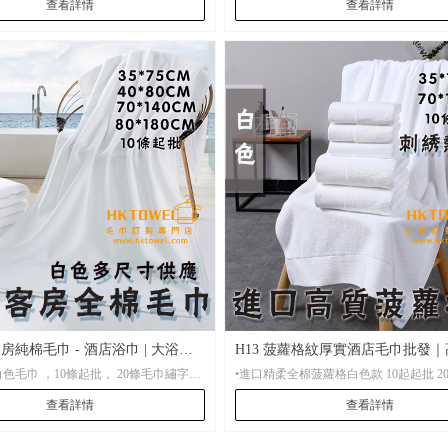
查看詳情
查看詳情
任何費用。
•材 質： 進口優質全棉 100%棉質
•起 訂： 10條起批，20條起刺繡
•尺 寸：洗面毛巾尺寸35*75cm，大毛巾70
•包 裝： 批量袋裝，便於存放。
•貨 期： 常規7-15天左右貨期，繡花毛巾設有急單
特快服務。
•打 辦： 少量繡花也可打辦
房純棉毛巾 - 酒店浴巾 | 大浴巾
H13 菠蘿格紋厚實酒店毛巾批發
•100%全棉白色毛巾 ，10條起批， 20條毛巾繡字
•進口精柔全棉菠蘿格白色款 10起起批 20條毛巾繡
浴巾｜Hktowel
字
查看詳情
查看詳情
 全棉白色毛巾
 10條起批，20條起刺繡
•材 質： 全進口精柔紗線 100%棉質