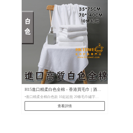
•起 訂： 10條起批，20條起刺繡
•尺 寸：
•尺 寸：洗面毛巾尺寸35*75cm，大毛巾70*140cm
•包 裝：
•包 裝： 批量袋裝，便於存放。
•貨 期： 常規7-15天左右貨期，繡花毛巾設有急單
•貨 期： 常規7-15天左右貨期，繡花毛巾設有急單
特快服務。
特快服務。
•打 辦：
•打 辦： 少量繡花也可打辦
H15進口精柔白色全棉 - 香港買毛巾 | 酒
•進口精柔全棉白色款 10起起批 20條毛巾繡字
店、健身房平紋浴巾
查看詳情
•材 質： 全進口精柔紗線 100%棉質
•起 訂： 10條起批，20條起刺繡
•尺 寸：洗面毛巾尺寸35*75cm，大毛巾70*140cm
•包 裝： 批量袋裝，便於存放。
•貨 期： 常規7-15天左右貨期，繡花毛巾設有急單