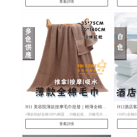
查看詳情
混搭，不加
H11 美容院薄款按摩毛巾批發｜輕薄全棉毛
H12酒店客
•薄款幼紗全棉100%棉質 ，10條起批， 20條毛巾繡
巾訂製｜HKtowel
批發香港
字
查看詳情
•材 質：
•材 質： 薄款幼紗全棉100%棉質
•起 訂：