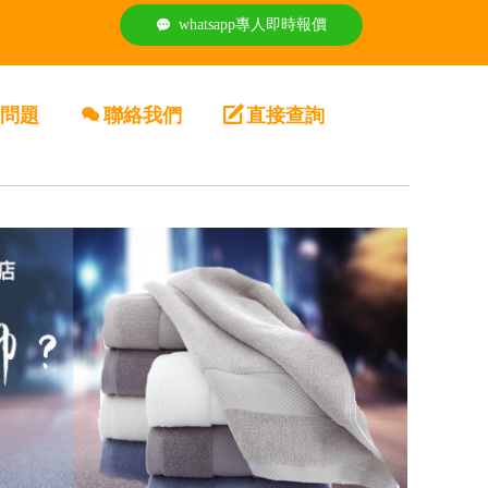
whatsapp專人即時報價
끁
問題
너
聯絡我們
녁
直接查詢