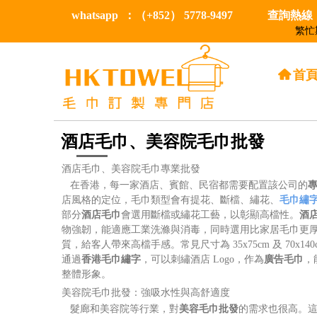
whatsapp ：（+852） 5778-9497
查詢熱線：（
繁忙
낀
首
酒店毛巾、美容院毛巾批發
酒店毛巾、美容院毛巾專業批發
在香港，每一家酒店、賓館、民宿都需要配置該公司的
店風格的定位，毛巾類型會有提花、斷檔、繡花、
毛巾繡
部分
酒店毛巾
會選用斷檔或繡花工藝，以彰顯高檔性。
酒
物強韌，能適應工業洗滌與消毒，同時選用比家居毛巾更厚的 
質，給客人帶來高檔手感。常見尺寸為 35x75cm 及 70x140
通過
香港毛巾繡字
，可以刺繡酒店 Logo，作為
廣告毛巾
，
整體形象。
美容院毛巾批發：強吸水性與高舒適度
髮廊和美容院等行業，對
美容毛巾批發
的需求也很高。