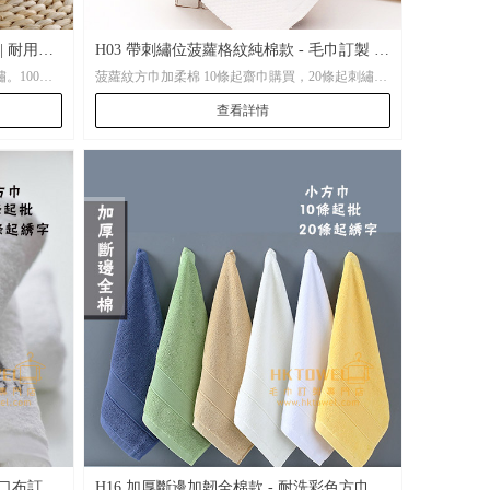
| 耐用純
H03 帶刺繡位菠蘿格紋純棉款 - 毛巾訂製 |
。100條
菠蘿紋方巾加柔棉 10條起齋巾購買，20條起刺繡。
客製化方巾 | Logo毛巾繡字
100條電腦激光，500條起電腦提花。
查看詳情
40CM
尺寸：35*35CM\35*75CM、大浴巾70*140CM
棉口布訂製
H16 加厚斷邊加韌全棉款 - 耐洗彩色方巾 |