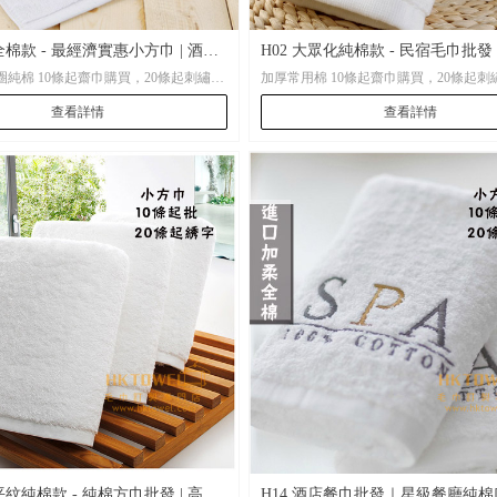
全棉款 - 最經濟實惠小方巾 | 酒店
H02 大眾化純棉款 - 民宿毛巾批發 
純棉 10條起齋巾購買，20條起刺繡。
加厚常用棉 10條起齋巾購買，20條起刺繡
| 白色方巾批發
棉方巾 | 會所毛巾訂製
激光，500條起電腦提花。
電腦激光，500條起電腦提花。
查看詳情
查看詳情
CM\35*75CM、大浴巾70*140CM
尺寸：35*35CM\35*75CM、大浴巾70*1
平紋純棉款 - 純棉方巾批發 | 高吸
H14 酒店餐巾批發｜星級餐廳純