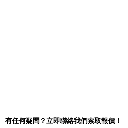
洗面毛巾尺寸35*75cm，大毛巾70*140cm
•起 訂： 10條起批，20條起刺繡
 批量袋裝，便於存放。
•尺 寸：洗面毛巾尺寸35*75cm，大毛巾70
•包 裝： 批量袋裝，便於存放。
•貨 期： 常規7-15天左右貨期，繡花毛巾設有急單
 少量繡花也可打辦
特快服務。
•打 辦： 少量繡花也可打辦
有任何疑問？立即聯絡我們索取報價！
<
1
>