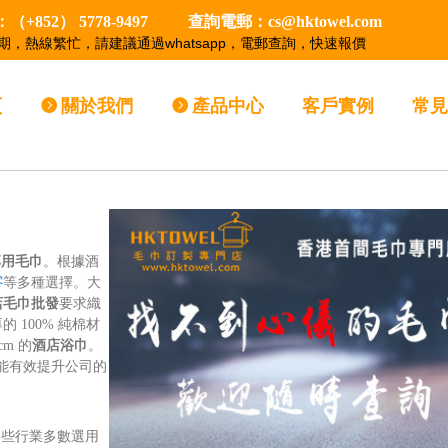
+852） 5778-9497 查詢電郵：cs@hktowel.com
期，熱線繁忙，請建議通過whatsapp，電郵查詢，快速報價
頁
뀹
關於我們
뀹
產品中心
客戶實例
常見
專用毛巾
。根據酒
字
等多種選擇。大
店毛巾批發
要求織
100% 純棉材
cm 的
酒店浴巾
。
能有效提升公司的
這些行業多數選用