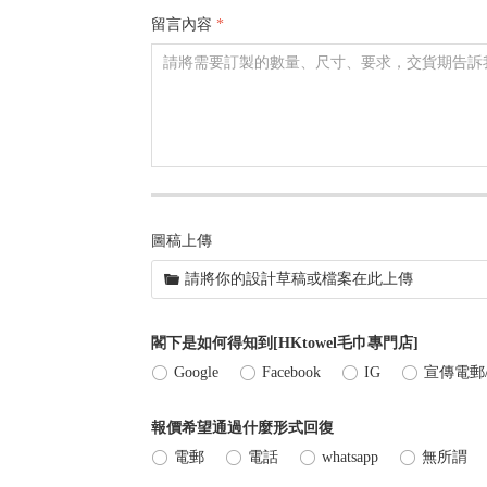
留言內容
*
圖稿上傳
끆
請將你的設計草稿或檔案在此上傳
閣下是如何得知到[HKtowel毛巾專門店]
ꀐ
Google
ꀐ
Facebook
ꀐ
IG
ꀐ
宣傳電郵
報價希望通過什麼形式回復
ꀐ
電郵
ꀐ
電話
ꀐ
whatsapp
ꀐ
無所謂