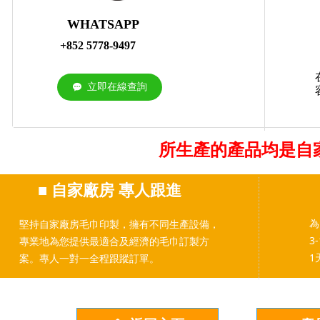
WHATSAPP
+852 5778-9497
立即在線查詢
끁
所生產的產品均是自
■
自家廠房 專人跟進
為
堅持自家廠房毛巾印製，擁有不同生產設備，
3
專業地為您提供最適合及經濟的毛巾訂製方
1
案。專人一對一全程跟蹤訂單。