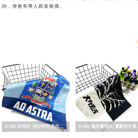
詢，便會有專人跟進報價。
SC001 印毛巾 |毛巾印字|毛巾印刷| 印毛巾香港
SC002 熱升華毛巾|