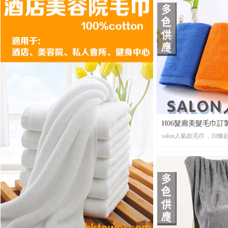
H06髮廊美髮毛巾
salon人氣款毛巾，10
洗