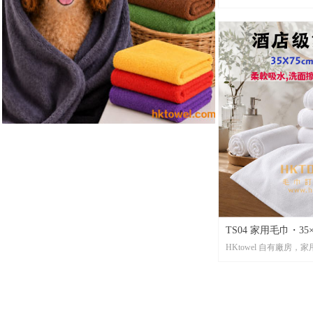
應TS01寵物美容毛巾，7
水實用、不易甩毛，2
快24小時出貨，歡迎Wha
TS04 家用毛巾・35
HKtowel 自有廠房
TS04 35×75cm 
適合洗面、擦手、浴室
買，把酒店舒適感帶回