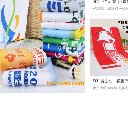
S01 毛巾訂製｜1
•優質磨毛纖
港客製化毛巾廠商｜HK
•材 質： 優質磨毛纖維棉 （注
意：還有其他不同質地
擇）
•起 訂： 一條起印， 單面或雙
面，彩色無限制印。刺
•尺 寸： 任意尺寸均可製作。常用
尺寸30*70CM, 30*100
20*110CM等
•包 裝： 每條全新獨立OPP透明袋
包裝，可按客人要求訂
包裝
S06 廣告毛巾客製專
•貨 期： 常規3-7天左右貨期，設
優質磨毛纖維棉 ,無限
有毛巾急單1天出貨。
贈品、品牌宣傳纖
•打 辦： 任何數量均可支持打辦服
製 | HKtowel
材質： 立即感受雙面
務。
或從多款纖維棉中選擇
起訂： 別再猶豫！一
你的訂製之旅，單雙面