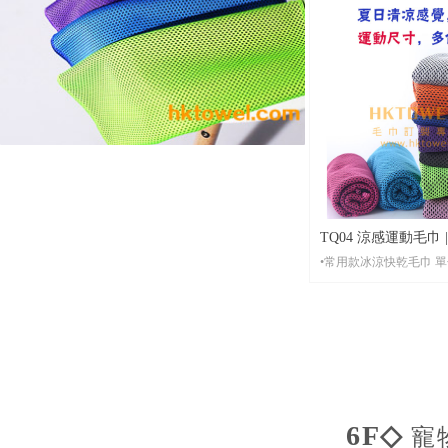
•起 訂： 全版彩色印刷20條起印， 單面、雙面均
可，單色印刷，1條起印
•尺 寸： 任意運動毛巾尺寸，常用尺寸35*75CM,
30*100CM, 20*100CM等
•包 裝： 每條全新獨立OPP透明袋包裝，可按客
人要求訂製特別禮品包
•貨 期： 常規3-7天左右貨期，設有毛巾急單當天
出貨。
•打 辦： 任何數量均
TQ04 涼感運動毛巾
•常用款冰涼快乾毛巾 
教學
•材 質：粗眼冰感快乾布 （注意：還有其他不同
的冰巾材質選擇）
•起 訂：1條起印，可
•尺 寸：現貨尺寸，現貨顏色任意選擇，其它尺寸
500條起訂
•包 裝： 每條全新獨立OPP透明袋包裝，可按客
人要求訂製特別禮品包
6F◇
寵
•貨 期： 常規3-7天左右貨期，設有毛巾急單當天