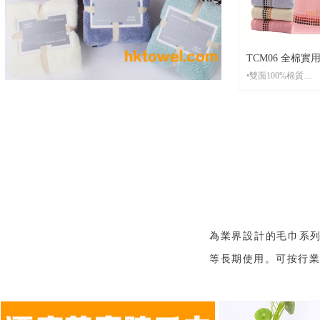
裝
•貨 期： 常規7-15天左右貨期，繡
花毛巾設有急單特
•打 辦： 繡花可打
TCM06 全棉
•雙面100%棉質
棉質款・機構禮
•材 質： 雙面100
•起 訂： 20條起刺繡，500條起印
刷
•尺 寸：固定尺寸35*75CM，圖中
顏色選擇
•包 裝： 每條全新獨立OPP包裝
袋，可按客人要求
裝
•貨 期： 常規7-15天左右貨期，繡
花毛巾設有急單特
為業界設計的毛巾系
•打 辦： 繡花可打辦。印刷打辦費
等長期使用。可按行
用較貴