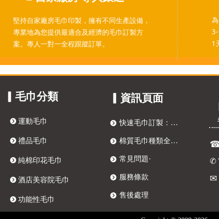
為
堅持自家廠房毛巾印製，擁有不同生產設備，
3
專業地為您提供最適合及經濟的毛巾訂製方
1
案。專人一對一全程跟蹤訂單。
▎毛巾分類
▎資訊頁面
뀹
運動毛巾
快速毛巾訂製：四步打造獨特客製化毛巾
뀹
뀹
禮品毛巾
棉質毛巾種類全解析：訂製毛巾、提花毛巾與抗菌毛巾選購指南
뀹
常見問題·
뀹
✆
뀹
純棉印花毛巾
服務條款
뀹
뀹
酒店美容院毛巾
售後處理
뀹
뀹
功能性毛巾