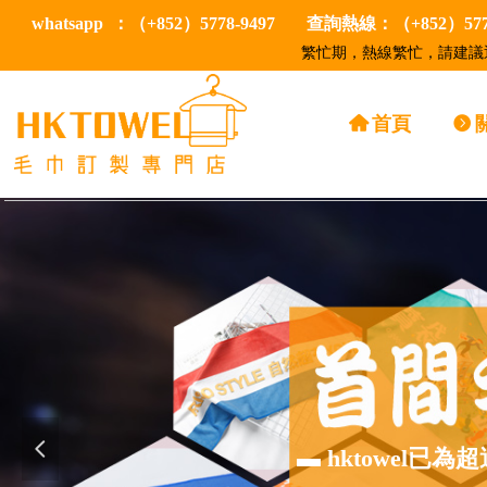
whatsapp ：（+852）5778-9497
查詢熱線：（+852）5778
繁忙期，熱線繁忙，請建議通
낀
首頁
뀹
넳
▬ hktowel