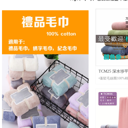
TCM25 深水
•蓬鬆毛線圈100%
｜禮品常用款・
用
•材 質：素色薄款1
•起 訂： 20條起刺
•尺 寸：整套供應，小方巾35*35,
面巾35*75CM，大
70*140CM，多色
•包 裝： 每條全新獨立OPP包裝
袋，可按客人要求