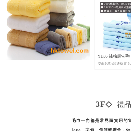
•起 訂： 20條起印logo，可以全條
彩色印刷，不限制圖
印刷沒任何手感。
•尺 寸： 客人自定尺
•包 裝： 每條全新獨立OPP透明袋
包裝，可按客人要求
包裝
•貨 期： 常規15-2
•打 辦：活性印刷因製版費用較
YH05 純棉廣告毛巾
貴，不適宜小批量訂
雙面1
業贈品宣傳首選
•材 質：雙面100%
•起 訂：1000條起訂，2色內普通
絲網印刷
•尺 寸： 35X75CM
•包 裝： 每條全新獨立OPP透明袋
3F◇
禮品
包裝，可按客人要求
包裝
•貨 期： 常規15-2
毛巾一向都是常見而實用的
•打 辦：大批量訂製
logo、字句、包裝或禮盒，