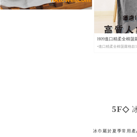
H09進口精柔全棉菠蘿格
店毛巾、健身毛巾訂
•材 質： 全進口精柔紗線
•起 訂： 10條起批，2
•尺 寸：洗面毛巾尺寸35
•包 裝： 批量袋裝，便
•貨 期： 常規7-15天左右貨期，繡花毛巾設有急單
特快服務。
•打 辦： 少量繡花也可
5F◇
冰巾屬於夏季常用產