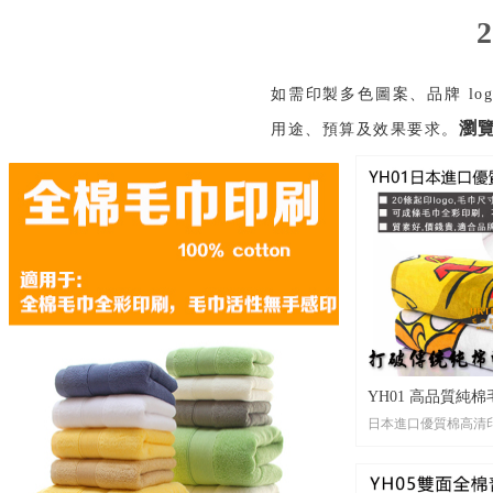
印。若想體驗精緻刺繡，
即可。
尺寸： 任何你想要的
作！從經典的 30x70c
如需印製多色圖案、品牌 l
20x110cm，應有盡有。
瀏
用途、預算及效果要求。
包裝： 每條毛巾都為
在獨立袋中，也可客製
禮品包裝。
貨期： 無需久候！常規交
天，我們甚至有 1 天
你的應援物準時送到！
打樣： 客人有需要，
方便確認細節。
YH01 高品質純棉
日本進口優質棉高清印 20條
小批量品牌禮品印
logo
•材 質：加密進口棉