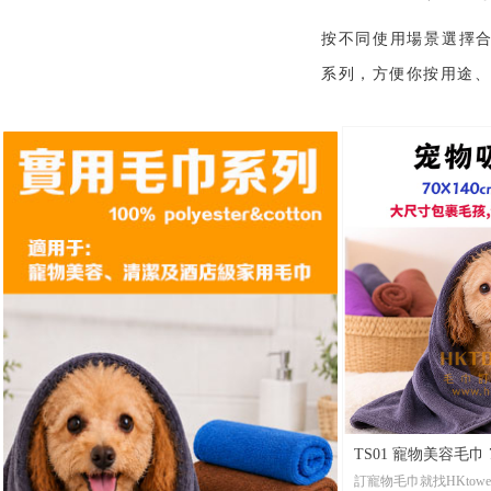
出貨。
•打 辦： 任何數量均
按不同使用場景選擇合
系列，方便你按用途、
覽實用毛巾系列款
TQ07-HKtowel 
•美國品牌驗證冰感料 
條起訂，企業訂製首
•材 質：優質全冰感絲快乾材質 （注意：還有其
他不同的冰巾材質選擇
•起 訂：10條起印，
•尺 寸：現貨尺寸30X100CM，其它尺寸1000條起
訂
•包 裝： 每條全新獨立OPP透明袋包裝，可按客
人要求訂製特別禮品包
•貨 期： 常規3-7天左右貨期，設有毛巾急單當天
出貨。
•打 辦： 任何數量均
TS01 寵物美容毛巾 
訂寵物毛巾就找HKtow
浴巾・20條起買