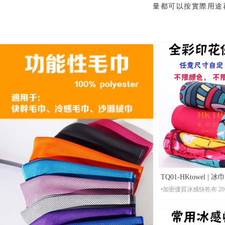
量都可以按實際用途
TQ01-HKtowel 
•加
冰感毛巾，質高價低
•材 質：加密優質冰感快乾布 （注意：還有其他
不同的冰巾材質選擇）